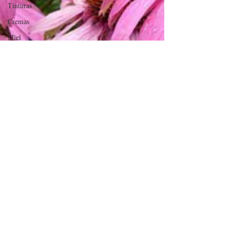
Tinturas
Cremas
Miel
Té
Equinácea