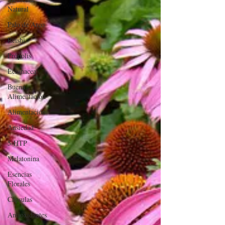
Natural
Palo de Arco
Reishi
Própolis
Echinacea
Buena
Alimentación
Alimentación
Ansiedad
5-HTP
Melatonina
Esencias
Florales
Cápsulas
Antioxidantes