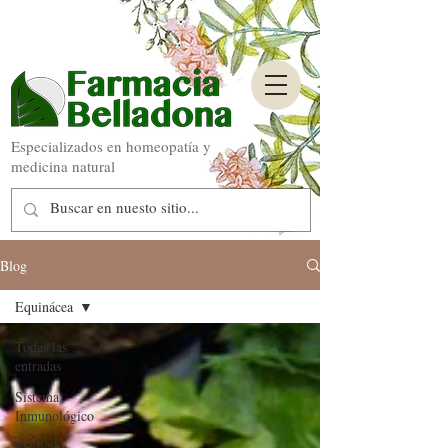
Especializados en homeopatía y
medicina natural
Blog
Equinácea
Todas las
entradas
Sistema
Inmunológico
Medicina